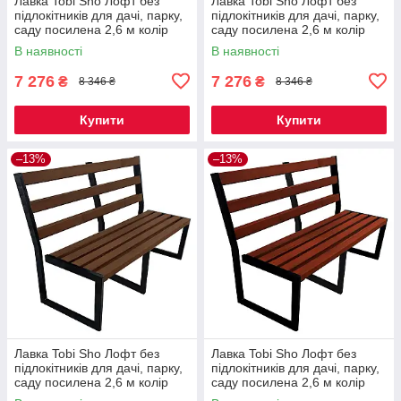
Лавка Tobi Sho Лофт без
Лавка Tobi Sho Лофт без
підлокітників для дачі, парку,
підлокітників для дачі, парку,
саду посилена 2,6 м колір
саду посилена 2,6 м колір
макасар
дуб
В наявності
В наявності
7 276
7 276
₴
₴
8 346 ₴
8 346 ₴
Купити
Купити
–13%
–13%
Лавка Tobi Sho Лофт без
Лавка Tobi Sho Лофт без
підлокітників для дачі, парку,
підлокітників для дачі, парку,
саду посилена 2,6 м колір
саду посилена 2,6 м колір
горіх
махагоній