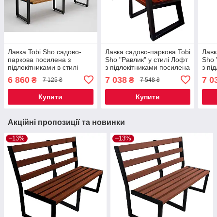
Лавка Tobi Sho садово-
Лавка садово-паркова Tobi
Лавк
паркова посилена з
Sho "Равлик" у стилі Лофт
Sho 
підлокітниками в стилі
з підлокітниками посилена
з пі
Лофт 2 м колір Дуб
2,2 м колір махагоній
2,2 
6 860
7 038
7 0
₴
₴
7 125 ₴
7 548 ₴
Купити
Купити
Акційні пропозиції та новинки
–13%
–13%