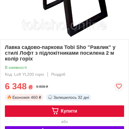
Лавка садово-паркова Tobi Sho "Равлик" у
стилі Лофт з підлокітниками посилена 2 м
колір горіх
В наявності
Код: Loft YL200 горіх
Роздріб
6 348
₴
6 808 ₴
Економія
460 ₴
Залишилось
32 дні
Купити
або