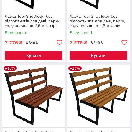
Лавка Tobi Sho Лофт без
Лавка Tobi Sho Лофт без
підлокітників для дачі, парку,
підлокітників для дачі, парку,
саду посилена 2,6 м колір
саду посилена 2,6 м колір
каштан
черешня
В наявності
В наявності
7 276
7 276
₴
₴
8 346 ₴
8 346 ₴
Купити
Купити
–13%
–13%