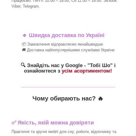
Працюємо: Пн-Пт 10:00 – 18:00, Сб 11:00 – 16:00. Зв'язок:
Viber, Telegram.
🔹
Швидка доставка по Україні
📦 Замовлення відправляємо якнайшвидше
🚚 Доставка найпопулярнішими службами України
🔍 Знайдіть нас у Google - "Тобі Шо" і
ознайомтеся з
усім асортиментом!
_______________________________
Чому обирають нас? 🔥
✅ Якість, якій можна довіряти
Практичні та зручні меблі для сну, роботи, відпочинку та