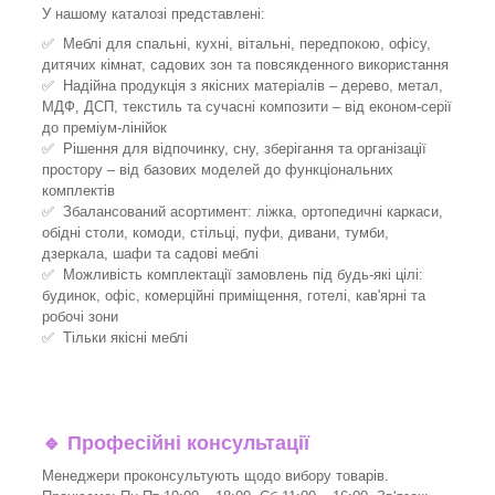
У нашому каталозі представлені:
✅ Меблі для спальні, кухні, вітальні, передпокою, офісу,
дитячих кімнат, садових зон та повсякденного використання
✅ Надійна продукція з якісних матеріалів – дерево, метал,
МДФ, ДСП, текстиль та сучасні композити – від економ-серії
до преміум-лінійок
✅ Рішення для відпочинку, сну, зберігання та організації
простору – від базових моделей до функціональних
комплектів
✅ Збалансований асортимент: ліжка, ортопедичні каркаси,
обідні столи, комоди, стільці, пуфи, дивани, тумби,
дзеркала, шафи та садові меблі
✅ Можливість комплектації замовлень під будь-які цілі:
будинок, офіс, комерційні приміщення, готелі, кав'ярні та
робочі зони
✅ Тільки якісні меблі
🔹
Професійні консультації
Менеджери проконсультують щодо вибору товарів.