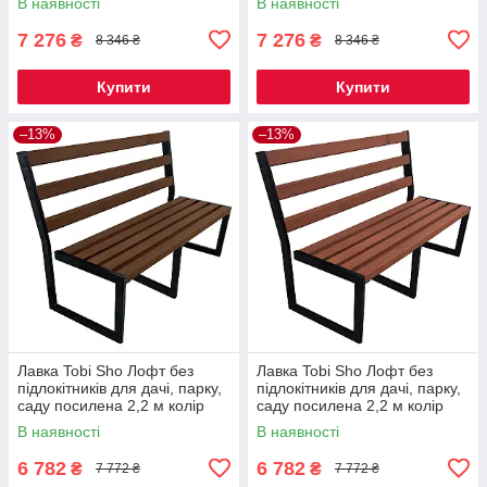
В наявності
В наявності
7 276
7 276
₴
₴
8 346 ₴
8 346 ₴
Купити
Купити
–13%
–13%
Лавка Tobi Sho Лофт без
Лавка Tobi Sho Лофт без
підлокітників для дачі, парку,
підлокітників для дачі, парку,
саду посилена 2,2 м колір
саду посилена 2,2 м колір
горіх
черешня
В наявності
В наявності
6 782
6 782
₴
₴
7 772 ₴
7 772 ₴