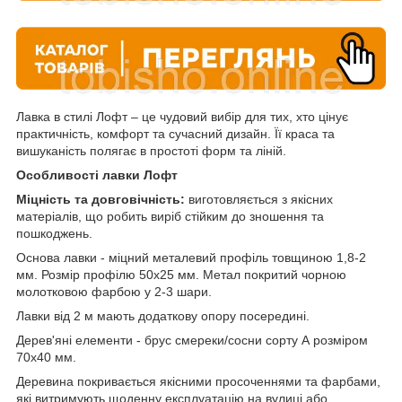
Лавка в стилі Лофт – це чудовий вибір для тих, хто цінує
практичність, комфорт та сучасний дизайн. Її краса та
вишуканість полягає в простоті форм та ліній.
Особливості лавки Лофт
Міцність та довговічність:
виготовляється з якісних
матеріалів, що робить виріб стійким до зношення та
пошкоджень.
Основа лавки - міцний металевий профіль товщиною 1,8-2
мм. Розмір профілю 50х25 мм. Метал покритий чорною
молотковою фарбою у 2-3 шари.
Лавки від 2 м мають додаткову опору посередині.
Дерев'яні елементи - брус смереки/сосни сорту А розміром
70х40 мм.
Деревина покривається якісними просоченнями та фарбами,
які витримують щоденну експлуатацію на вулиці або