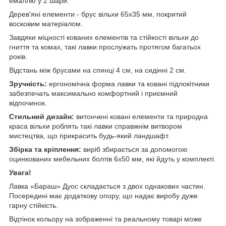
емаллю у 2 шари.
Дерев'яні елементи - брус вільхи 65х35 мм, покритий
восковим матеріалом.
Завдяки міцності кованих елементів та стійкості вільхи до
гниття та комах, такі лавки прослужать протягом багатьох
років.
Відстань між брусами на спинці 4 см, на сидінні 2 см.
Зручність:
ергономічна форма лавки та ковані підлокітники
забезпечать максимально комфортний і приємний
відпочинок.
Стильний дизайн:
витончені ковані елементи та природна
краса вільхи роблять такі лавки справжнім витвором
мистецтва, що прикрасить будь-який ландшафт.
Збірка та кріплення:
виріб збирається за допомогою
оцинкованих мебельних болтів 6х50 мм, які йдуть у комплекті.
Увага!
Лавка «Бараш» Дуос складається з двох однакових частин.
Посередині має додаткову опору, що надає виробу дуже
гарну стійкість.
Відтінок кольору на зображенні та реальному товарі може