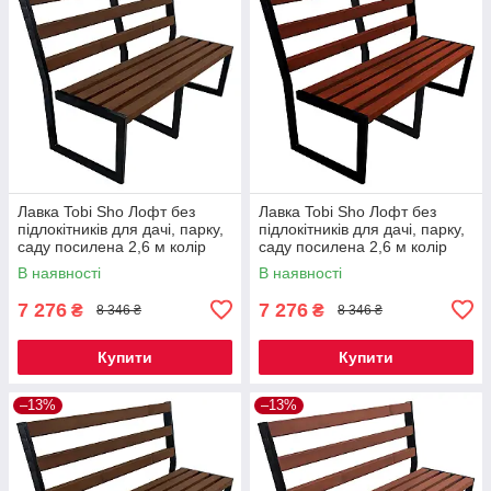
Лавка Tobi Sho Лофт без
Лавка Tobi Sho Лофт без
підлокітників для дачі, парку,
підлокітників для дачі, парку,
саду посилена 2,6 м колір
саду посилена 2,6 м колір
горіх
махагоній
В наявності
В наявності
7 276
7 276
₴
₴
8 346 ₴
8 346 ₴
Купити
Купити
–13%
–13%