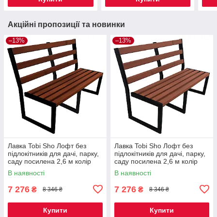
Акційні пропозиції та новинки
–13%
–13%
Лавка Tobi Sho Лофт без
Лавка Tobi Sho Лофт без
підлокітників для дачі, парку,
підлокітників для дачі, парку,
саду посилена 2,6 м колір
саду посилена 2,6 м колір
каштан
черешня
В наявності
В наявності
7 276
7 276
₴
₴
8 346 ₴
8 346 ₴
Купити
Купити