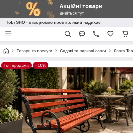
Tobi SHO - створюємо простір, який надихає
Товари та послуги
Садові та паркові лавки
Лавка Tob
Топ продажів
–10%