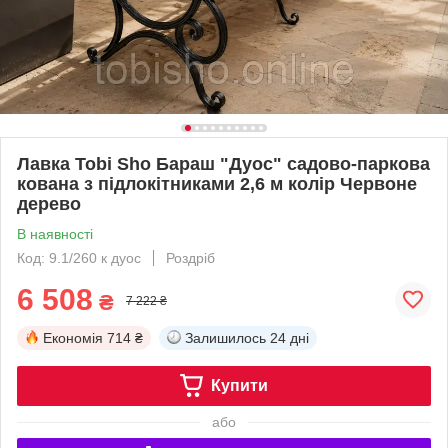
Лавка Tobi Sho Бараш "Дуос" садово-паркова
кована з підлокітниками 2,6 м колір Червоне
дерево
В наявності
Код: 9.1/260 к дуос
Роздріб
6 508
₴
7 222 ₴
Економія
714 ₴
Залишилось
24 дні
Купити
або