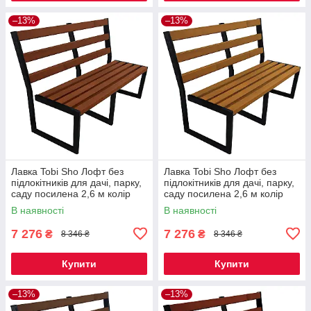
–13%
–13%
Лавка Tobi Sho Лофт без
Лавка Tobi Sho Лофт без
підлокітників для дачі, парку,
підлокітників для дачі, парку,
саду посилена 2,6 м колір
саду посилена 2,6 м колір
макасар
дуб
В наявності
В наявності
7 276
7 276
₴
₴
8 346 ₴
8 346 ₴
Купити
Купити
–13%
–13%