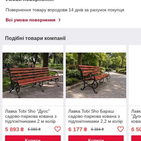
Повернення товару впродовж 14 днів за рахунок покупця
Всі умови повернення
Подібні товари компанії
Лавка Tobi Sho "Дуос"
Лавка Tobi Sho Бараш
Лавк
садово-паркова кована з
садово-паркова кована з
"Дуо
підлокітниками 2 м колір
підлокітниками 2,2 м колір
кова
Червоне дерево
Червоне дерево
2,6 
5 893
6 177
6 5
₴
₴
6 080 ₴
6 384 ₴
Купити
Купити