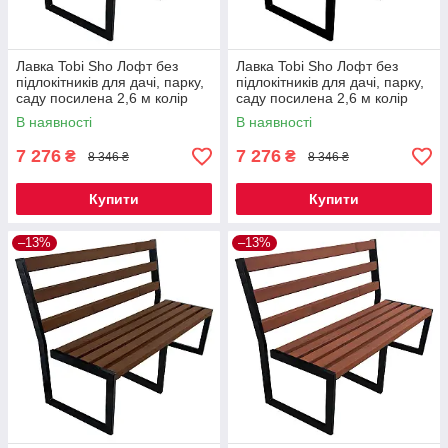
Лавка Tobi Sho Лофт без
Лавка Tobi Sho Лофт без
підлокітників для дачі, парку,
підлокітників для дачі, парку,
саду посилена 2,6 м колір
саду посилена 2,6 м колір
горіх
махагоній
В наявності
В наявності
7 276
7 276
₴
₴
8 346 ₴
8 346 ₴
Купити
Купити
–13%
–13%