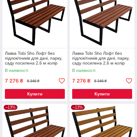
Лавка Tobi Sho Лофт без
Лавка Tobi Sho Лофт без
підлокітників для дачі, парку,
підлокітників для дачі, парку,
саду посилена 2,6 м колір
саду посилена 2,6 м колір
каштан
черешня
В наявності
В наявності
7 276
7 276
₴
₴
8 346 ₴
8 346 ₴
Купити
Купити
–13%
–13%