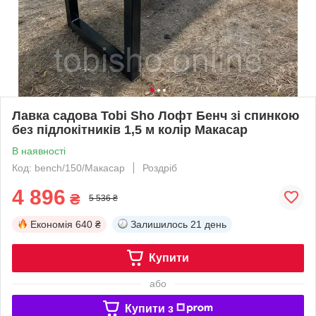
Лавка садова Tobi Sho Лофт Бенч зі спинкою
без підлокітників 1,5 м колір Макасар
В наявності
Код: bench/150/Макасар
Роздріб
4 896
₴
5 536 ₴
Економія
640 ₴
Залишилось
21 день
Купити
або
Купити з