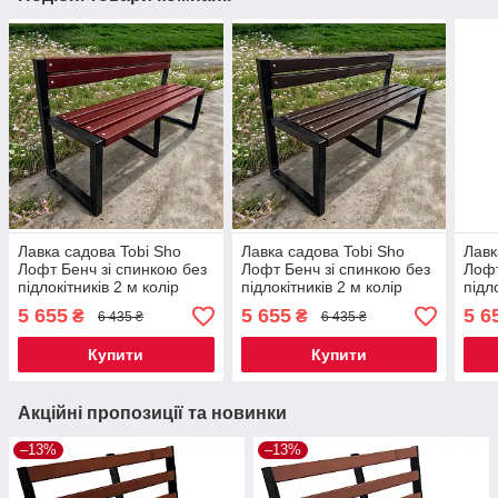
Лавка садова Tobi Sho
Лавка садова Tobi Sho
Лавк
Лофт Бенч зі спинкою без
Лофт Бенч зі спинкою без
Лофт
підлокітників 2 м колір
підлокітників 2 м колір
підл
Махагоній
Горіх
Каш
5 655
5 655
5 6
₴
₴
6 435 ₴
6 435 ₴
Купити
Купити
Акційні пропозиції та новинки
–13%
–13%