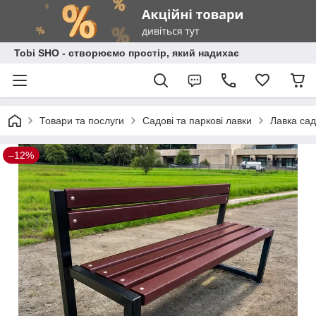
Tobi SHO - створюємо простір, який надихає
Товари та послуги
Садові та паркові лавки
Лавка сад
–12%