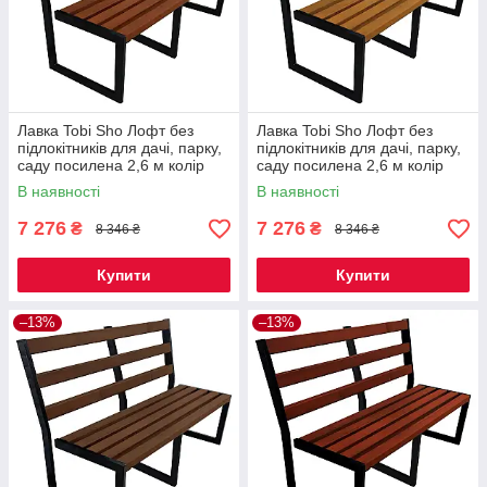
Лавка Tobi Sho Лофт без
Лавка Tobi Sho Лофт без
підлокітників для дачі, парку,
підлокітників для дачі, парку,
саду посилена 2,6 м колір
саду посилена 2,6 м колір
макасар
дуб
В наявності
В наявності
7 276
7 276
₴
₴
8 346 ₴
8 346 ₴
Купити
Купити
–13%
–13%