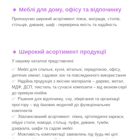
🔹
Меблі для дому, офісу та відпочинку
Пропонуємо широкий асортимент ліжок, матраців, столів,
стільців, диванів, шаф - перевірена якість та надійність
🔹
Широкий асортимент продукції
У нашому каталозі представлені:
✅ Меблі для спальні, кухні, вітальні, передпокою, офісу,
дитячих кімнат, садових зон та повсякденного використання
✅ Надійна продукція з якісних матеріалів – дерево, метал,
МДФ, ДСП, текстиль та сучасні композити – від економ-серії
до преміум-лінійок
✅ Рішення для відпочинку, сну, зберігання та організації
простору – від базових моделей до функціональних
комплектів
✅ Збалансований асортимент: ліжка, ортопедичні каркаси,
обідні столи, комоди, стільці, пуфи, дивани, тумби,
дзеркала, шафи та садові меблі
✅ Можливість комплектації замовлень під будь-які цілі: