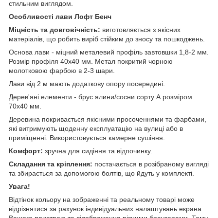
стильним виглядом.
Особливості лави Лофт Бенч
Міцність та довговічність:
виготовляється з якісних
матеріалів, що робить виріб стійким до зносу та пошкоджень.
Основа лави - міцний металевий профіль завтовшки 1,8-2 мм.
Розмір профіля 40х40 мм. Метал покритий чорною
молотковою фарбою в 2-3 шари.
Лави від 2 м мають додаткову опору посередині.
Дерев'яні елементи - брус ялини/сосни сорту А розміром
70х40 мм.
Деревина покривається якісними просоченнями та фарбами,
які витримують щоденну експлуатацію на вулиці або в
приміщенні. Використовується камерне сушіння.
Комфорт:
зручна для сидіння та відпочинку.
Складання та кріплення:
постачається в розібраному вигляді
та збирається за допомогою болтів, що йдуть у комплекті.
Увага!
Відтінок кольору на зображенні та реальному товарі може
відрізнятися за рахунок індивідуальних налаштувань екрана