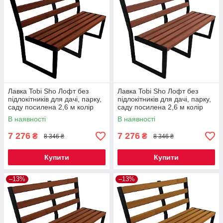
Лавка Tobi Sho Лофт без
Лавка Tobi Sho Лофт без
підлокітників для дачі, парку,
підлокітників для дачі, парку,
саду посилена 2,6 м колір
саду посилена 2,6 м колір
каштан
черешня
В наявності
В наявності
7 276
7 276
₴
₴
8 346 ₴
8 346 ₴
Купити
Купити
–13%
–13%