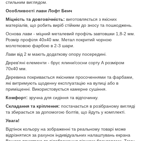
стильним виглядом.
Особливості лави Лофт Бенч
Міцність та довговічність:
виготовляється з якісних
матеріалів, що робить виріб стійким до зносу та пошкоджень.
Основа лави - міцний металевий профіль завтовшки 1,8-2 мм.
Розмір профіля 40х40 мм. Метал покритий чорною
молотковою фарбою в 2-3 шари.
Лави від 2 м мають додаткову опору посередині.
Дерев'яні елементи - брус ялини/сосни сорту А розміром
70х40 мм.
Деревина покривається якісними просоченнями та фарбами,
які витримують щоденну експлуатацію на вулиці або в
приміщенні. Використовується камерне сушіння.
Комфорт:
зручна для сидіння та відпочинку.
Складання та кріплення:
постачається в розібраному вигляді
та збирається за допомогою болтів, що йдуть у комплекті.
Увага!
Відтінок кольору на зображенні та реальному товарі може
відрізнятися за рахунок індивідуальних налаштувань екрана