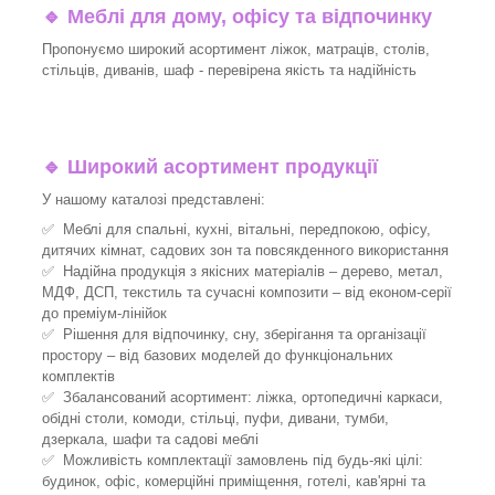
🔹
Меблі для дому, офісу та відпочинку
Пропонуємо широкий асортимент ліжок, матраців, столів,
стільців, диванів, шаф - перевірена якість та надійність
🔹
Широкий асортимент продукції
У нашому каталозі представлені:
✅ Меблі для спальні, кухні, вітальні, передпокою, офісу,
дитячих кімнат, садових зон та повсякденного використання
✅ Надійна продукція з якісних матеріалів – дерево, метал,
МДФ, ДСП, текстиль та сучасні композити – від економ-серії
до преміум-лінійок
✅ Рішення для відпочинку, сну, зберігання та організації
простору – від базових моделей до функціональних
комплектів
✅ Збалансований асортимент: ліжка, ортопедичні каркаси,
обідні столи, комоди, стільці, пуфи, дивани, тумби,
дзеркала, шафи та садові меблі
✅ Можливість комплектації замовлень під будь-які цілі:
будинок, офіс, комерційні приміщення, готелі, кав'ярні та