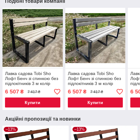
Подібні товари компанії
Лавка садова Tobi Sho
Лавка садова Tobi Sho
Лавк
Лофт Бенч зі спинкою без
Лофт Бенч зі спинкою без
Лофт
підлокітників 3 м колір
підлокітників 3 м колір
підл
Слонова кістка
Антрацит
Маха
6 507
6 507
6 5
₴
₴
7 417 ₴
7 417 ₴
Купити
Купити
Акційні пропозиції та новинки
–13%
–13%