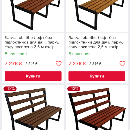
Лавка Tobi Sho Лофт без
Лавка Tobi Sho Лофт без
підлокітників для дачі, парку,
підлокітників для дачі, парку,
саду посилена 2,6 м колір
саду посилена 2,6 м колір
макасар
дуб
В наявності
В наявності
7 276
7 276
₴
₴
8 346 ₴
8 346 ₴
Купити
Купити
–13%
–13%