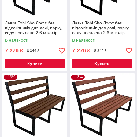
Лавка Tobi Sho Лофт без
Лавка Tobi Sho Лофт без
підлокітників для дачі, парку,
підлокітників для дачі, парку,
саду посилена 2,6 м колір
саду посилена 2,6 м колір
горіх
махагоній
В наявності
В наявності
7 276
7 276
₴
₴
8 346 ₴
8 346 ₴
Купити
Купити
–13%
–13%