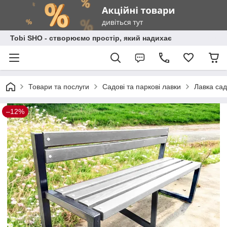
Tobi SHO - створюємо простір, який надихає
Товари та послуги
Садові та паркові лавки
Лавка сад
–12%