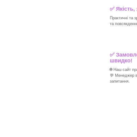
✅ Якість,
Практичні та з
та повсякденн
✅ Замовле
швидко!
🌐 Наш сайт п
💬 Менеджер в
запитання.