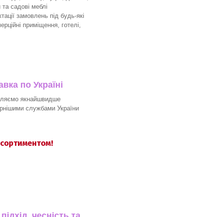
 та садові меблі
ації замовлень під будь-які
мерційні приміщення, готелі,
вка по Україні
вляємо якнайшвидше
рнішими службами України
асортиментом!
ідхід, чесність та