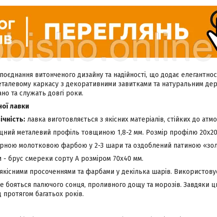
поєднання витонченого дизайну та надійності, що додає елегантнос
еталевому каркасу з декоративними завитками та натуральним дере
но та служать довгі роки.
ої лавки
ічність:
лавка виготовляється з якісних матеріалів, стійких до атм
іцний металевий профіль товщиною 1,8-2 мм. Розмір профілю 20х20
рною молотковою фарбою у 2-3 шари та оздоблений патиною «зол
 - брус смереки сорту А розміром 70х40 мм.
якісними просоченнями та фарбами у декілька шарів. Використову
е бояться палючого сонця, проливного дощу та морозів. Завдяки ц
 протягом багатьох років.