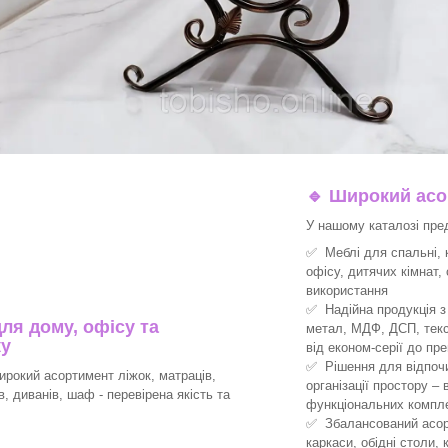
🔹
Широкий асор
У нашому каталозі пре
✅ Меблі для спальні, к
офісу, дитячих кімнат,
використання
✅ Надійна продукція з 
ля дому, офісу та
метал, МДФ, ДСП, текс
ку
від економ-серії до пре
✅ Рішення для відпочин
рокий асортимент ліжок, матраців,
організації простору –
ів, диванів, шаф - перевірена якість та
функціональних компле
✅ Збалансований асорт
каркаси, обідні столи, 