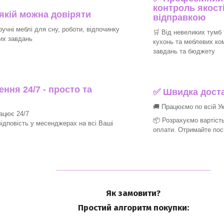
контроль якості
 якій можна довіряти
відправкою
ручні меблі для сну, роботи, відпочинку
🛒 Від невеликих тумб 
их завдань
кухонь та меблевих ко
завдань та бюджету
ння 24/7 - просто та
✅ Швидка доста
🚚 Працюємо по всій Ук
рацює 24/7
📦 Розрахуємо вартість
ідповість у месенджерах на всі Ваші
оплати. Отримайте пос
_______________________________
Як замовити?
Простий алгоритм покупки: