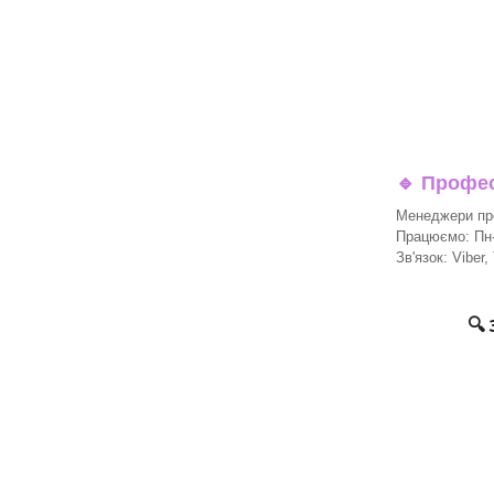
🔹
Професі
Менеджери про
Працюємо: Пн-П
Зв'язок: Viber,
🔍