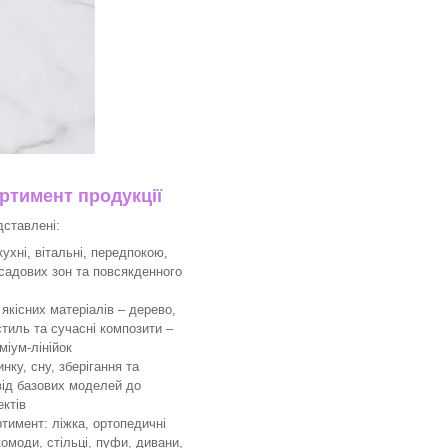
тимент продукції
дставлені:
ухні, вітальні, передпокою,
 садових зон та повсякденного
якісних матеріалів – дерево,
тиль та сучасні композити –
міум-лінійок
ку, сну, зберігання та
 від базових моделей до
ктів
имент: ліжка, ортопедичні
комоди, стільці, пуфи, дивани,