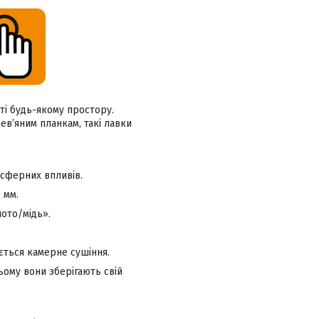
ті будь-якому простору.
в’яним планкам, такі лавки
осферних впливів.
 мм.
ото/мідь».
ється камерне сушіння.
ьому вони зберігають свій