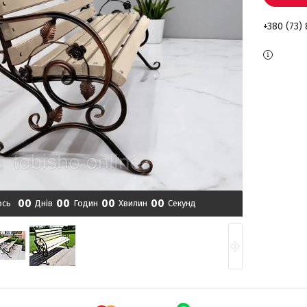
+380 (73)
0
0
0
0
0
0
0
0
ось
Днів
Годин
Хвилин
Секунд