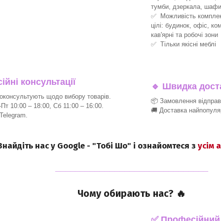
тумби, дзеркала, шафи
✅ Можливість комплект
цілі: будинок, офіс, ко
кав'ярні та робочі зони
✅ Тільки якісні меблі
йні консультації
🔹
Швидка доста
консультують щодо вибору товарів.
📦 Замовлення відпра
т 10:00 – 18:00, Сб 11:00 – 16:00.
🚚 Доставка найпопуля
 Telegram.
 Знайдіть нас у Google - "Тобі Шо" і ознайомтеся з
усім 
_______________________________
Чому обирають нас? 🔥
✅ Професійний п