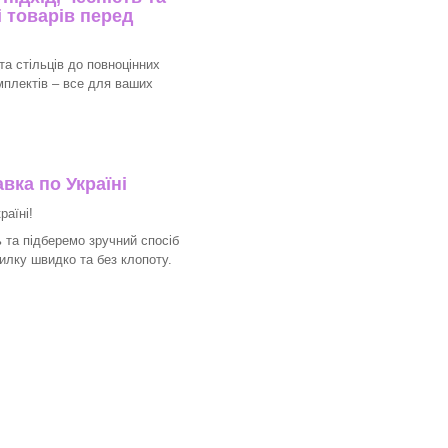
 товарів перед
та стільців до повноцінних
мплектів – все для ваших
вка по Україні
раїні!
 та підберемо зручний спосіб
илку швидко та без клопоту.