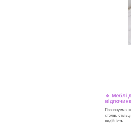
🔹
Меблі д
відпочин
Пропонуємо ши
столів, стільц
надійність