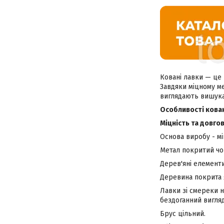
Ковані лавки — це 
Завдяки міцному м
виглядають вишука
Особливості кован
Міцність та довгов
Основа виробу - м
Метал покритий чо
Дерев'яні елементи
Деревина покрита 
Лавки зі смереки н
бездоганний вигляд
Брус цільний.