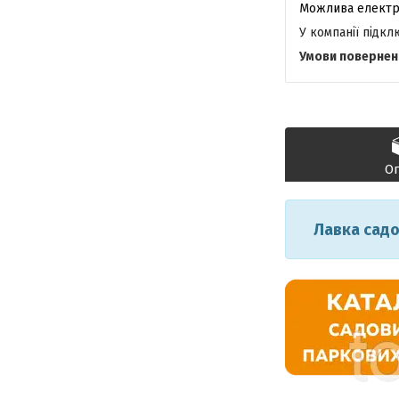
У компанії підк
О
Лавка садо