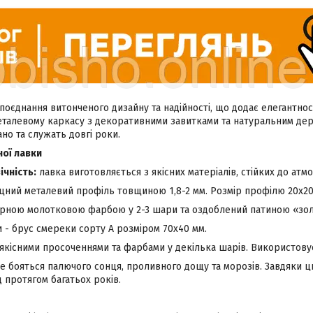
поєднання витонченого дизайну та надійності, що додає елегантнос
еталевому каркасу з декоративними завитками та натуральним дере
но та служать довгі роки.
ої лавки
ічність:
лавка виготовляється з якісних матеріалів, стійких до атм
іцний металевий профіль товщиною 1,8-2 мм. Розмір профілю 20х20
рною молотковою фарбою у 2-3 шари та оздоблений патиною «зол
 - брус смереки сорту А розміром 70х40 мм.
якісними просоченнями та фарбами у декілька шарів. Використову
е бояться палючого сонця, проливного дощу та морозів. Завдяки ц
 протягом багатьох років.