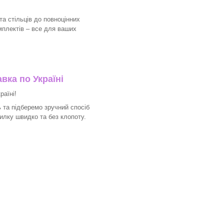
та стільців до повноцінних
мплектів – все для ваших
вка по Україні
раїні!
 та підберемо зручний спосіб
илку швидко та без клопоту.