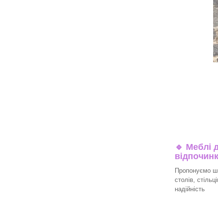
🔹
Меблі д
відпочин
Пропонуємо ши
столів, стільц
надійність