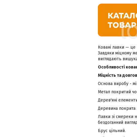
Ковані лавки — це 
Завдяки міцному м
виглядають вишука
Особливості кован
Міцність та довгов
Основа виробу - м
Метал покритий чо
Дерев'яні елементи
Деревина покрита 
Лавки зі смереки н
бездоганний вигляд
Брус цільний.