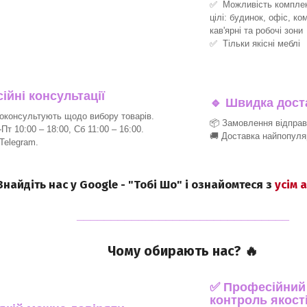
✅ Можливість комплект
цілі: будинок, офіс, ко
кав'ярні та робочі зони
✅ Тільки якісні меблі
йні консультації
🔹
Швидка доста
консультують щодо вибору товарів.
📦 Замовлення відпра
т 10:00 – 18:00, Сб 11:00 – 16:00.
🚚 Доставка найпопуля
 Telegram.
 Знайдіть нас у Google - "Тобі Шо" і ознайомтеся з
усім 
_______________________________
Чому обирають нас? 🔥
✅ Професійний п
контроль якості