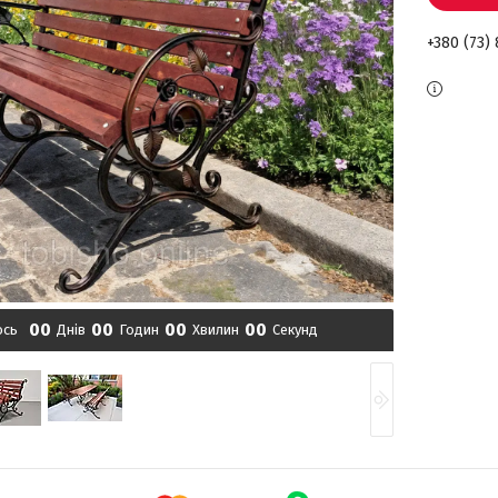
+380 (73)
0
0
0
0
0
0
0
0
ось
Днів
Годин
Хвилин
Секунд