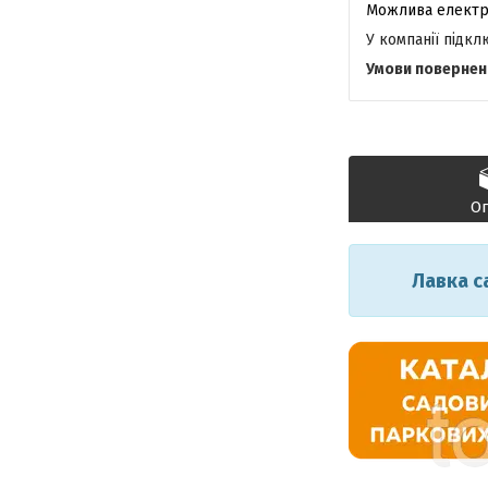
У компанії підк
О
Лавка с