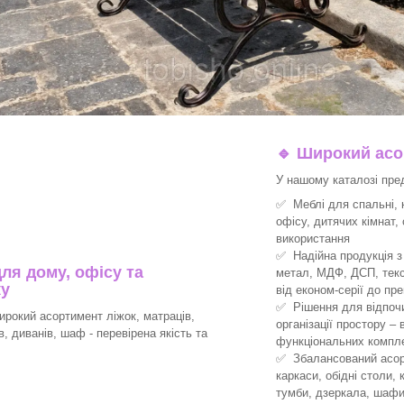
🔹
Широкий асор
У нашому каталозі пре
✅ Меблі для спальні, к
офісу, дитячих кімнат,
використання
✅ Надійна продукція з 
ля дому, офісу та
метал, МДФ, ДСП, текс
ку
від економ-серії до пре
✅ Рішення для відпочин
рокий асортимент ліжок, матраців,
організації простору –
ів, диванів, шаф - перевірена якість та
функціональних компле
✅ Збалансований асорт
каркаси, обідні столи, 
тумби, дзеркала, шафи