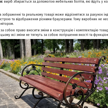
я:
виріб збирається за допомогою мебельних болтів, які йдуть у ко
а зображенні та реальному товарі може відрізнятися за рахунок і
строю та відображення різними браузерами. Тому виробник не несе
нітором.
за собою право вносити зміни в конструкцію і комплектацію това
цьому всі зміни не тягнуть за собою погіршення якості та функціон