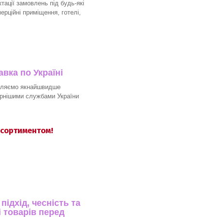
ації замовлень під будь-які
мерційні приміщення, готелі,
вка по Україні
вляємо якнайшвидше
рнішими службами України
асортиментом!
ідхід, чесність та
 товарів перед