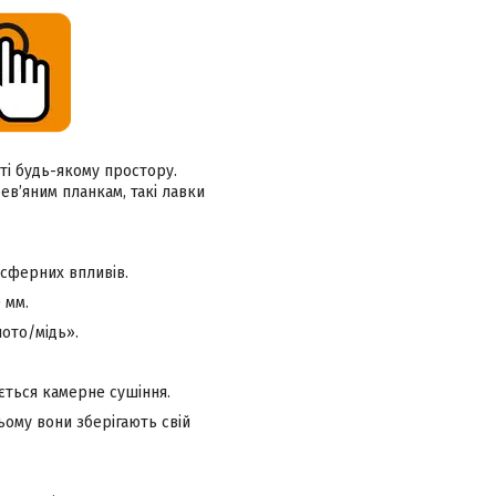
ті будь-якому простору.
в’яним планкам, такі лавки
осферних впливів.
 мм.
ото/мідь».
ється камерне сушіння.
ьому вони зберігають свій