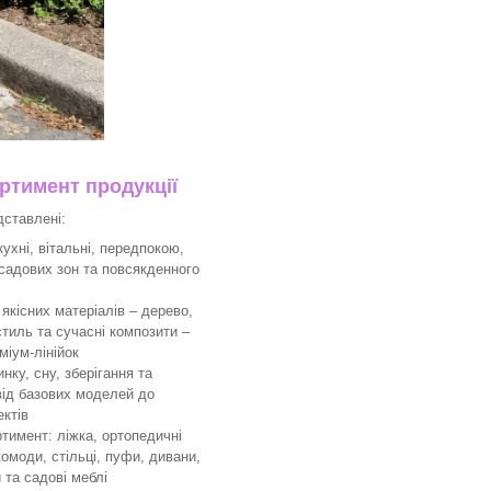
тимент продукції
дставлені:
ухні, вітальні, передпокою,
 садових зон та повсякденного
якісних матеріалів – дерево,
тиль та сучасні композити –
міум-лінійок
ку, сну, зберігання та
 від базових моделей до
ктів
имент: ліжка, ортопедичні
комоди, стільці, пуфи, дивани,
 та садові меблі