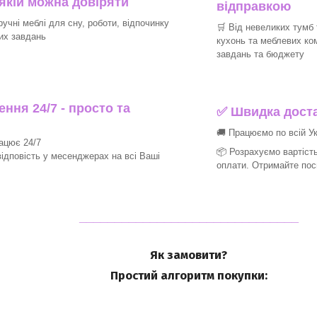
 якій можна довіряти
відправкою
ручні меблі для сну, роботи, відпочинку
🛒 Від невеликих тумб 
их завдань
кухонь та меблевих ко
завдань та бюджету
ння 24/7 - просто та
✅ Швидка доста
🚚 Працюємо по всій Ук
рацює 24/7
📦 Розрахуємо вартість
ідповість у месенджерах на всі Ваші
оплати. Отримайте пос
_______________________________
Як замовити?
Простий алгоритм покупки: