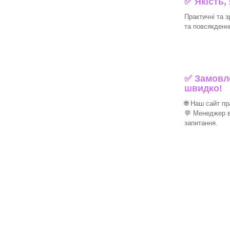
✅ Якість,
Практичні та з
та повсякденн
✅ Замовле
швидко!
🌐 Наш сайт п
💬 Менеджер в
запитання.