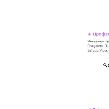
🔹
Професі
Менеджери про
Працюємо: Пн-П
Зв'язок: Viber,
🔍