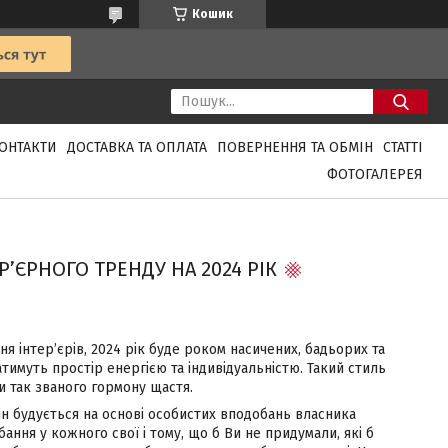
Кошик
ОНТАКТИ
ДОСТАВКА ТА ОПЛАТА
ПОВЕРНЕННЯ ТА ОБМІН
СТАТТІ
ФОТОГАЛЕРЕЯ
’ЄРНОГО ТРЕНДУ НА 2024 РІК
я інтер’єрів, 2024 рік буде роком насичених, бадьорих та
тимуть простір енергією та індивідуальністю. Такий стиль
и так званого гормону щастя.
ін будується на основі особистих вподобань власника
ання у кожного свої і тому, що б Ви не придумали, які б