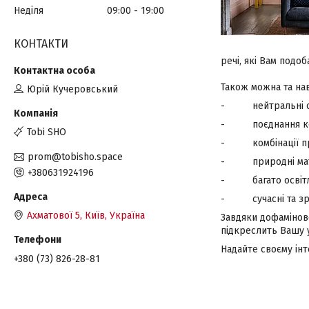
Неділя
09:00
19:00
КОНТАКТИ
речі, які Вам подо
Також можна та нав
Юрій Кучеровський
- нейтральні осн
- поєднання коль
Tobi SHO
- комбінації прин
prom@tobisho.space
- природні матер
+380631924196
- багато освітл
- сучасні та зруч
Ахматової 5, Київ, Україна
Завдяки дофаміново
підкреслить Вашу у
Надайте своєму ін
+380 (73) 826-28-81