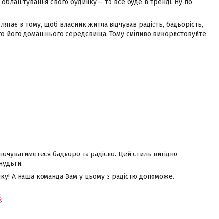
 облаштування свого будинку – то все буде в тренді. Ну по
ягає в тому, щоб власник житла відчував радість, бадьорість,
ого його домашнього середовища. Тому сміливо використовуйте
почуватиметеся бадьоро та радісно. Цей стиль вигідно
нудьги.
шку! А наша команда Вам у цьому з радістю допоможе.