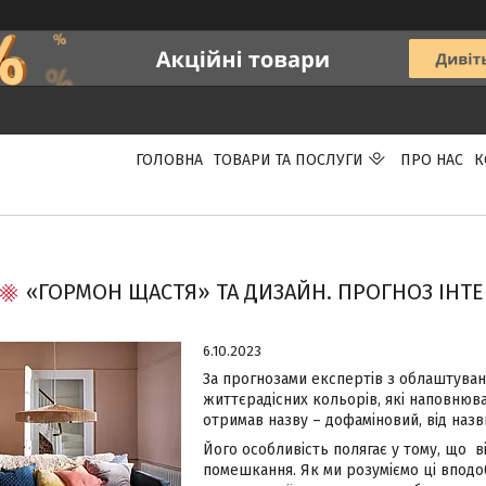
ГОЛОВНА
ТОВАРИ ТА ПОСЛУГИ
ПРО НАС
К
«ГОРМОН ЩАСТЯ» ТА ДИЗАЙН. ПРОГНОЗ ІНТЕР
6.10.2023
За прогнозами експертів з облаштуванн
життєрадісних кольорів, які наповнюва
отримав назву – дофаміновий, від назв
Його особливість полягає у тому, що в
помешкання. Як ми розуміємо ці вподоб