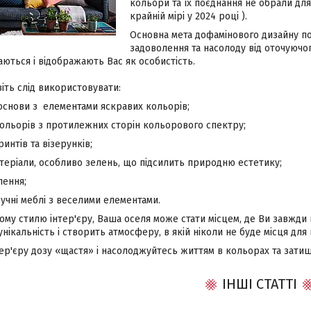
кольори та їх поєднання не обрали для
крайній мірі у 2024 році ).
Основна мета дофамінового дизайну пол
задоволення та насолоду від оточуюч
баються і відображають Вас як особистість.
іть слід використовувати:
ови з елементами яскравих кольорів;
орів з протилежних сторін кольорового спектру;
тів та візерунків;
іали, особливо зелень, що підсилить природню естетику;
ення;
ні меблі з веселими елементами.
му стилю інтер'єру, Ваша оселя може стати місцем, де Ви завжди 
нікальність і створить атмосферу, в якій ніколи не буде місця для 
тер'єру дозу «щастя» і насолоджуйтесь життям в кольорах та зати
ІНШІ СТАТТІ